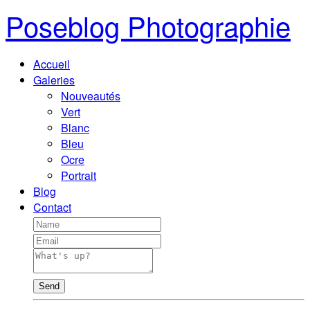
Poseblog Photographie
Accueil
Galeries
Nouveautés
Vert
Blanc
Bleu
Ocre
Portrait
Blog
Contact
Send