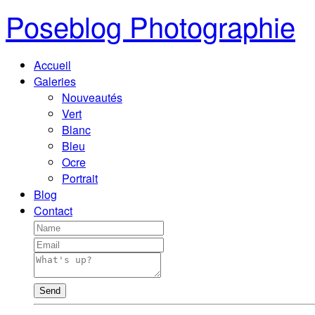
Poseblog Photographie
Accueil
Galeries
Nouveautés
Vert
Blanc
Bleu
Ocre
Portrait
Blog
Contact
Send